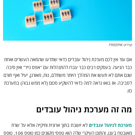
קרדיט FREEPIK
אם עוד אין לכם מערכת ניהול עובדים כדאי שתדעו שהמאה העשרים ואחת
כבר הגיעה. בעסקים רבים כבר עברו להתנהלות עם "אפס נייר" ואין סיבה
שגם אתם לא תעשו את המהלך היותר משתלם, נוח, מאורגן, יעיל ואף תורם
לסביבה. אז בואו נראה למה כדאי להשקיע סכום (לא ממש גבוה) במערכת
כזו.
מה זה מערכת ניהול עובדים
מערכת לניהול עובדים
לא יושבת בתוך ארונית ותיקייה אלא על שרת
מאובטח בענן, והתוכן העיקרי שלה הוא טפסי מקוונים כמו טופס 106, טופס