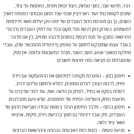
101, תלושי שכר, נתוני נוכחות, ניצול זכויות ויתרות, החתמות על ציוד,
שיוכים לקופות גמל ועוד. ראוי לציין שכפי שכל תחום טכנולוגי התפתח לאורך
השנים, כך גם מערכות ניהול העובדים של ימינו הינן יעילות מאוד וידידותיות
למשתמש. בעזרתן ניתן לגשת מכל מקום ובכל עת לתיקי העובדים (לבעלי
ההרשאה כמובן) על מנת לצפות בנתונים ולבצע שינויים, בין אם מדובר
בעובד עצמו שמתבקש לחתום על טפסים (דיגיטלית מהמכשיר שלו), עובדי
מחלקת משאבי אנוש, חשב השכר, מנהל החשבונות וכדומה. אין ספק
שהתנהלות כזו מביאה כמה יתרונות חשובים:
חיסכון בזמן – המערכת מקטינה למינימום את ההתעסקות עם ניירת
פיזית, לרבות הצורך לצלם מסמכים, למלא ולחתום עליהם ידנית,
לשלוח בפקס או במייל, לסרוק וכן הלאה. זאת, עוד לפני שדיברנו על
מלאכת התיוק והשליפה הפיזית של המסמכים, שלא פעם מתבלגנים.
חיסכון בכסף – מלבד החיסכון הניכר בשעות עבודה ושביעות הרצון של
העובדים, תיק עובד דיגיטלי גם חוסך ברכישת ניירת, תיקיות, ארוניות
ושאר ציוד נלווה.
מניעת טעויות – בזכות רמת האבטחה הגבוהה וההרשאות הברורות