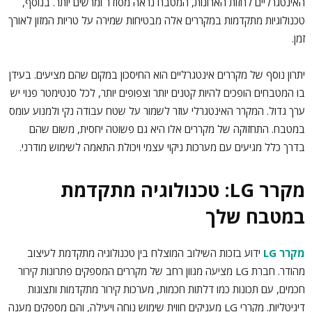
האינטגרליים לחזות הארונות, המטבח נראה מסודר ומרשים יותר. בנוסף,
טכנולוגיות מתקדמות במקררים אלה מבטיחות שמירה על טריות המזון לאורך
זמן.
יתרון נוסף של מקררים אינטגרליים הוא החיסכון במקום שהם מציעים. בעידן
בו המטבחים הופכים להיות קטנים יותר וצפופים יותר, לכל סנטימטר פנוי יש
ערך גדול. המקרר האינטגרלי עוזר לשמור על שטח עבודה נקי ולמנוע עומס
במטבח. התחזוקה של מקררים אלו היא גם פשוטה יחסית, משום שהם
בדרך כלל מגיעים עם מערכות ניקוי עצמי ויכולת התאמה לשימוש מודרני.
מקרר LG: טכנולוגיה מתקדמת
במטבח שלך
מקרר LG
ידוע בזכות השילוב המוצלח בין טכנולוגיה מתקדמת לעיצוב
מהודר. חברת LG מציעה מגוון רחב של מקררים המספקים פתרונות קירור
חכמים, עם תכונות כמו דלתות חכמות, מערכות קירור מתקדמות ותצוגות
דיגיטליות. מקררי LG מעניקים חווית שימוש נוחה ויעילה, והם מספקים מענה