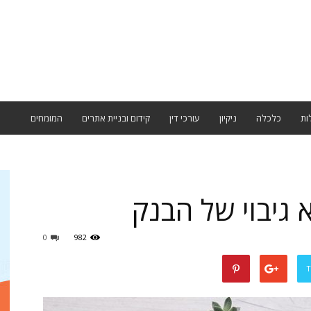
ות
כלכלה
ניקיון
עורכי דין
קידום ובניית אתרים
המומחים
 גיבוי של הבנק
0
982
T