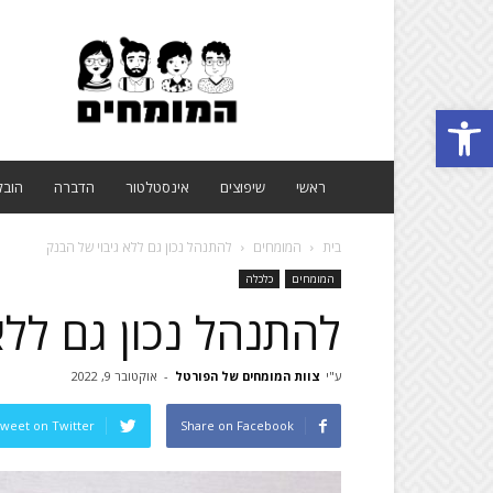
פורטל
המומחים
Open toolbar
ראשי
שיפוצים
אינסטלטור
הדברה
הובל
בית
המומחים
להתנהל נכון גם ללא גיבוי של הבנק
המומחים
כלכלה
להתנהל נכון גם ללא
ע"י
צוות המומחים של הפורטל
-
אוקטובר 9, 2022
weet on Twitter
Share on Facebook