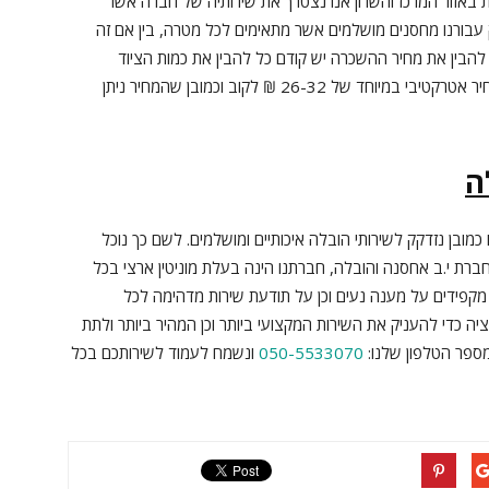
 באזור המרכז והשרון אנו נצטרך את שירותיה של חברה אשר
בורנו מחסנים מושלמים אשר מתאימים לכל מטרה, בין אם זה
יל להבין את מחיר ההשכרה יש קודם כל להבין את כמות הציוד
הנדרשת לאחסון, וכן גם את זמן האחסון. אנו מציעים מחיר אטרקטיבי במיוחד של 26-32 ₪ לקוב וכמובן שהמחיר ניתן
ה
כמובן נזדקק לשירותי הובלה איכותיים ומושלמים. לשם כך נוכל
ברת י.ב אחסנה והובלה, חברתנו הינה בעלת מוניטין ארצי בכל
 מקפידים על מענה נעים וכן על תודעת שירות מדהימה לכל
ה כדי להעניק את השירות המקצועי ביותר וכן המהיר ביותר ולתת
ספר הטלפון שלנו:
050-5533070
ונשמח לעמוד לשירותכם בכל