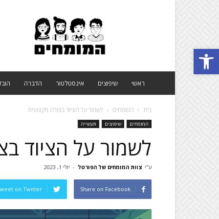
פורטל
המומחים
Open toolbar
ראשי
שיפוצים
אינסטלטור
הדברה
הובל
בית
המומחים
לשמור על הציוד בצורה מקצועית
המומחים
שיפוצים
תעשייה
לשמור על הציוד בצ
ע"י
צוות המומחים של הפורטל
-
יולי 1, 2023
weet on Twitter
Share on Facebook