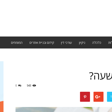
ות
כלכלה
ניקיון
עורכי דין
קידום ובניית אתרים
המומחים
שעה?
0
543
T