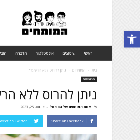
פורטל
המומחים
Open toolbar
ראשי
שיפוצים
אינסטלטור
הדברה
הובל
בית
המומחים
ניתן להרוס ללא הרשעה?
המומחים
ניתן להרוס ללא הר
ע"י
צוות המומחים של הפורטל
-
אוגוסט 25, 2023
weet on Twitter
Share on Facebook