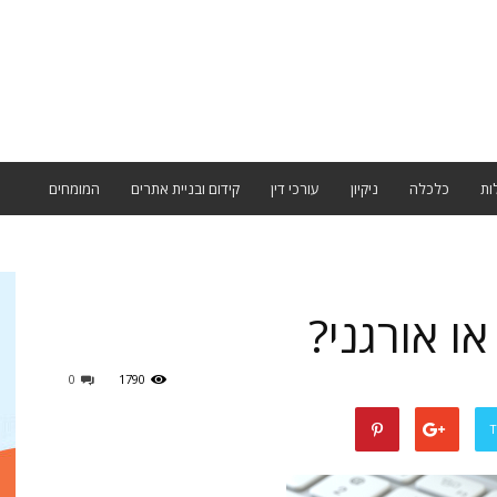
ות
כלכלה
ניקיון
עורכי דין
קידום ובניית אתרים
המומחים
ו אורגני?
0
1790
T