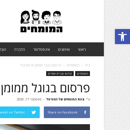
פורטל
המומחים
Open toolbar
ראשי
שיפוצים
אינסטלטור
הדברה
הובל
בית
המומחים
פרסום בגוגל ממומן או אורגני?
המומחים
קידום ובניית אתרים
פרסום בגוגל ממומן א
ע"י
צוות המומחים של הפורטל
-
ספטמבר 17, 2020
weet on Twitter
Share on Facebook