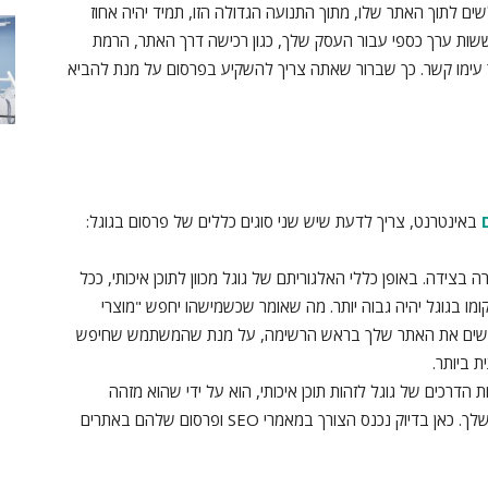
שים לתוך האתר שלו, מתוך התנועה הגדולה הזו, תמיד יהיה אחוז
Conversat) כלומר פעולה ששות ערך כספי עבור העסק שלך, כגון רכישה דרך האתר, הרמת
ר עימו קשר. כך שברור שאתה צריך להשקיע בפרסום על מנת להביא
באינטרנט, צריך לדעת שיש שני סוגים כללים של פרסום בגוגל:
 ארוך, ששכרה בצידה. באופן כללי האלגוריתם של גוגל מכוון לתוכן איכותי, ככל
ומו בגוגל יהיה גבוה יותר. מה שאומר שכשמישהו יחפש "מוצרי
וגל ישים את האתר שלך בראש הרשימה, על מנת שהמשתמש שחיפש
ת ביותר.
אחת הדרכים של גוגל לזהות תוכן איכותי, הוא על ידי שהוא מזהה
קישוריות מאתרים אחרים שממליצים על האתר שלך. כאן בדיוק נכנס הצורך במאמרי SEO ופרסום שלהם באתרים