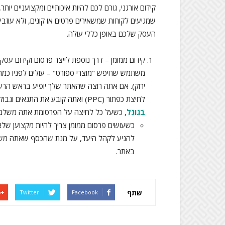
קידום אורגני, גורם לכם להיות איכותיים ומקצועניים יות
שמגיעים לקוחות שמשאירים פרטים או קונים, ולא עוז
העסק שלכם באופן כללי עולה.
קידום ממומן – דרך נוספת לייצר פרסום וקידום עסקי
משתמש שחיפש "מוצרי ספורט" – עולים לפניו כמה
ירוק). אם אתה רוצה שהאתר שלך יופיע בראש הרשי
לחיצת כפתור (PPC) ואתה קובע את התנאים וגבולות הגזרה. לדוגמא: תוכל להחליט להשקיע 1000 ₪ ליום
בגוגל
, כשעל כל לחיצה על הפרסומת אתה משלם 0.5 ₪
כשעושים פרסום ממומן צריך להיות מקצוען של
להגיע לקהל היעד, על מנת שהכסף שאתה משלם 
באתר.
שתף
Twitter
Facebook