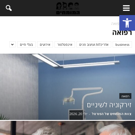
Open toolbar
בית
רפואה
רפואה
business
אדריכלות ועיצוב פנים
אינסטלטור
אירועים
בעלי חיים
רפואה
זירקוניה לשיניים
צוות המומחים של הפורטל
-
יולי 20, 2026