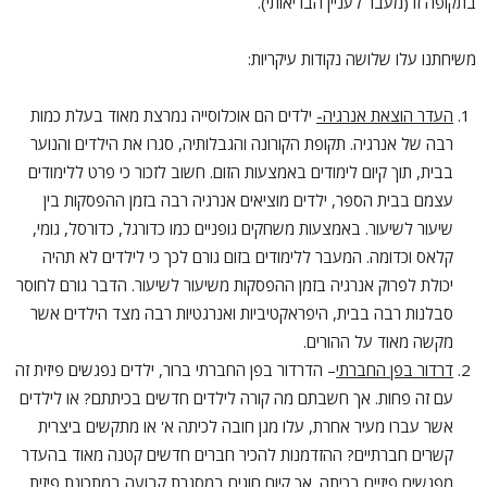
בתקופה זו (מעבר לעניין הבריאותי).
משיחתנו עלו שלושה נקודות עיקריות:
העדר הוצאת אנרגיה-
ילדים הם אוכלוסייה נמרצת מאוד בעלת כמות
רבה של אנרגיה. תקופת הקורונה והגבלותיה, סגרו את הילדים והנוער
בבית, תוך קיום לימודים באמצעות הזום. חשוב לזכור כי פרט ללימודים
עצמם בבית הספר, ילדים מוציאים אנרגיה רבה בזמן ההפסקות בין
שיעור לשיעור. באמצעות משחקים גופניים כמו כדורגל, כדורסל, גומי,
קלאס וכדומה. המעבר ללימודים בזום גורם לכך כי לילדים לא תהיה
יכולת לפרוק אנרגיה בזמן ההפסקות משיעור לשיעור. הדבר גורם לחוסר
סבלנות רבה בבית, היפראקטיביות ואנרגטיות רבה מצד הילדים אשר
מקשה מאוד על ההורים.
דרדור בפן החברתי
– הדרדור בפן החברתי ברור, ילדים נפגשים פיזית זה
עם זה פחות. אך חשבתם מה קורה לילדים חדשים בכיתתם? או לילדים
אשר עברו מעיר אחרת, עלו מגן חובה לכיתה א' או מתקשים ביצרית
קשרים חברתיים? ההזדמנות להכיר חברים חדשים קטנה מאוד בהעדר
מפגשים פיזיים בכיתה. אך קיום חוגים במסגרת קבועה במתכונת פיזית