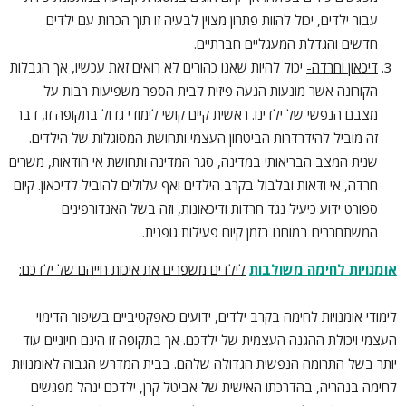
עבור ילדים, יכול להוות פתרון מצוין לבעיה זו תוך הכרות עם ילדים
חדשים והגדלת המעגליים חברתיים.
דיכאון וחרדה-
יכול להיות שאנו כהורים לא רואים זאת עכשיו, אך הגבלות
הקורונה אשר מונעות הגעה פיזית לבית הספר משפיעות רבות על
מצבם הנפשי של ילדינו. ראשית קיים קושי לימודי גדול בתקופה זו, דבר
זה מוביל להידרדרות הביטחון העצמי ותחושת המסוגלות של הילדים.
שנית המצב הבריאותי במדינה, סגר המדינה ותחושת אי הודאות, משרים
חרדה, אי ודאות ובלבול בקרב הילדים ואף עלולים להוביל לדיכאון. קיום
ספורט ידוע כיעיל נגד חרדות ודיכאונות, וזה בשל האנדורפינים
המשתחררים במוחנו בזמן קיום פעילות גופנית.
אומנויות לחימה משולבות
לילדים משפרים את איכות חייהם של ילדכם
:
לימודי אומנויות לחימה בקרב ילדים, ידועים כאפקטיביים בשיפור הדימוי
העצמי ויכולת ההגנה העצמית של ילדכם. אך בתקופה זו הינם חיוניים עוד
יותר בשל התרומה הנפשית הגדולה שלהם. בבית המדרש הגבוה לאומנויות
לחימה בנהריה, בהדרכתו האישית של אביטל קרן, ילדכם ינהל מפגשים