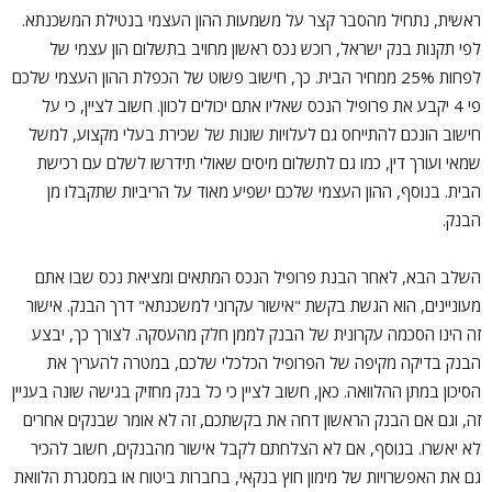
ראשית, נתחיל מהסבר קצר על משמעות ההון העצמי בנטילת המשכנתא.
לפי תקנות בנק ישראל, רוכש נכס ראשון מחויב בתשלום הון עצמי של
לפחות 25% ממחיר הבית. כך, חישוב פשוט של הכפלת ההון העצמי שלכם
פי 4 יקבע את פרופיל הנכס שאליו אתם יכולים לכוון. חשוב לציין, כי על
חישוב הונכם להתייחס גם לעלויות שונות של שכירת בעלי מקצוע, למשל
שמאי ועורך דין, כמו גם לתשלום מיסים שאולי תידרשו לשלם עם רכישת
הבית. בנוסף, ההון העצמי שלכם ישפיע מאוד על הריביות שתקבלו מן
הבנק.
השלב הבא, לאחר הבנת פרופיל הנכס המתאים ומציאת נכס שבו אתם
מעוניינים, הוא הגשת בקשת "אישור עקרוני למשכנתא" דרך הבנק. אישור
זה הינו הסכמה עקרונית של הבנק לממן חלק מהעסקה. לצורך כך, יבצע
הבנק בדיקה מקיפה של הפרופיל הכלכלי שלכם, במטרה להעריך את
הסיכון במתן ההלוואה. כאן, חשוב לציין כי כל בנק מחזיק בגישה שונה בעניין
זה, וגם אם הבנק הראשון דחה את בקשתכם, זה לא אומר שבנקים אחרים
לא יאשרו. בנוסף, אם לא הצלחתם לקבל אישור מהבנקים, חשוב להכיר
גם את האפשרויות של מימון חוץ בנקאי, בחברות ביטוח או במסגרת הלוואת