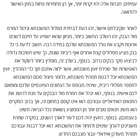
עמיתים. חברות אלה יהיו יקרות יותר, אך הן מחמירות פחות במתן האישור
להלוואה.
לאחר שקיבלתם אישור, זהו העת לבחירת מסלול המשכנתא וניהול המו"מ
מול הבנק. זהו השלב החשוב ביותר, מכיוון שהוא ישפיע על חייכם לשנים
ארוכות ויקבע את גורל המשכנתא שלכם במידה רבה. חשוב לדעת כי כל
בנק מציע מסלולים קצת אחרים ואף ריביות שונות, כך שיש חשיבות גדולה
לביצוע סקר בנקים נרחב. בנוסף, בשלב זה, מומלץ ביותר לשקול את
האפשרות של שכירת יועץ משכנתא, אשר ילווה אתכם תוך כדי התהליך. יועץ
המשכנתא יוכל לבנות תמהיל משכנתא, כלומר פיצול סכום המשכנתא
למספר מסלולי ריבית, שיהיה מבוסס על הנתונים הפיננסיים שלכם ומותאם
לכם אישית. בנוסף, הוא ינהל את המו"מ מול הבנקים על מנת להשיג את
התנאים האידאליים עבורכם. הוא אינו קוסם בתחום זה, אך ברוב המקרים
הוא משיג תנאים טובים יותר מן הממוצע (שאותו ככל הנראה תשיגו
בעצמכם). בנוסף, היועץ יהיה לכם לעזר לאורך השנים, במקרה שתהיו
מעוניינים לערוך שינויים ולמחזר את המשכנתא. הוא יוכל לבנות עבורכם
תמהיל מעודכן ואידאלי עבור מצבכם החדש.