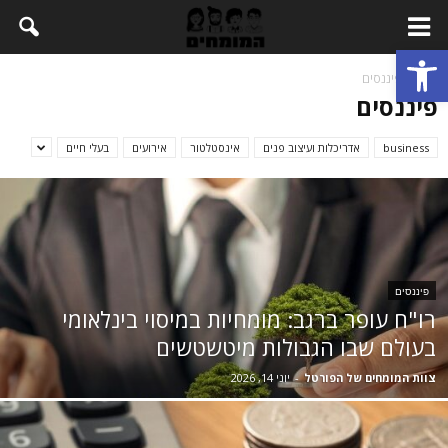
Open toolbar
בית
פיננסים
פיננסים
business
אדריכלות ועיצוב פנים
אינסטלטור
אירועים
בעלי חיים
פיננסים
רו"ח עופר ברגב: מומחיות במיסוי בינלאומי
בעולם שבו הגבולות מיטשטשים
צוות המומחים של הפורטל
-
יוני 14, 2026